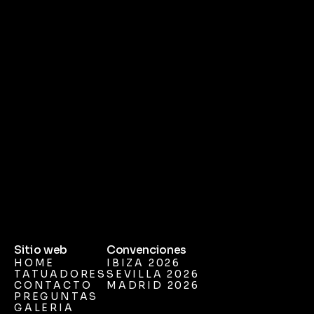
Sitio web
Convenciones
HOME
IBIZA 2026
HOME
TATUADORES
IBIZA 2026
SEVILLA 2026
TATUADORES
CONTACTO
SEVILLA 2026
MADRID 2026
CONTACTO
PREGUNTAS
MADRID 2026
PREGUNTAS
GALERIA