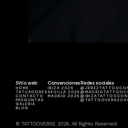
Sitio web
Convenciones
Redes sociales
HOME
IBIZA 2026
@JEREZTATTOOCO
TATUADORES
SEVILLA 2026
@MADRIDTATTOOC
HOME
IBIZA 2026
@JEREZTATTOOCO
CONTACTO
MADRID 2026
@IBIZATATTOOCON
TATUADORES
SEVILLA 2026
@MADRIDTATTOOC
PREGUNTAS
@TATTOOVERSECO
CONTACTO
MADRID 2026
@IBIZATATTOOCON
GALERIA
PREGUNTAS
@TATTOOVERSECO
BLOG
GALERIA
BLOG
© TATTOOVERSE 2026. All Rights Reserved