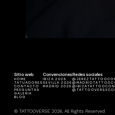
Sitio web
Convenciones
Redes sociales
HOME
IBIZA 2026
@JEREZTATTOOCO
TATUADORES
SEVILLA 2026
@MADRIDTATTOOC
HOME
IBIZA 2026
@JEREZTATTOOCO
CONTACTO
MADRID 2026
@IBIZATATTOOCON
TATUADORES
SEVILLA 2026
@MADRIDTATTOOC
PREGUNTAS
@TATTOOVERSECO
CONTACTO
MADRID 2026
@IBIZATATTOOCON
GALERIA
PREGUNTAS
@TATTOOVERSECO
BLOG
GALERIA
BLOG
© TATTOOVERSE 2026. All Rights Reserved