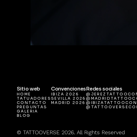
Sitio web
Convenciones
Redes sociales
HOME
IBIZA 2026
@JEREZTATTOOCO
TATUADORES
SEVILLA 2026
@MADRIDTATTOOC
HOME
IBIZA 2026
@JEREZTATTOOCO
CONTACTO
MADRID 2026
@IBIZATATTOOCON
TATUADORES
SEVILLA 2026
@MADRIDTATTOOC
PREGUNTAS
@TATTOOVERSECO
CONTACTO
MADRID 2026
@IBIZATATTOOCON
GALERIA
PREGUNTAS
@TATTOOVERSECO
BLOG
GALERIA
BLOG
© TATTOOVERSE 2026. All Rights Reserved