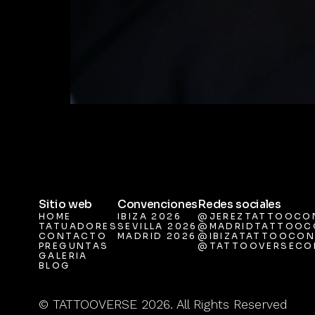
Sitio web
Convenciones
Redes sociales
HOME
IBIZA 2026
@JEREZTATTOOCO
TATUADORES
SEVILLA 2026
@MADRIDTATTOOC
HOME
IBIZA 2026
@JEREZTATTOOCO
CONTACTO
MADRID 2026
@IBIZATATTOOCON
TATUADORES
SEVILLA 2026
@MADRIDTATTOOC
PREGUNTAS
@TATTOOVERSECO
CONTACTO
MADRID 2026
@IBIZATATTOOCON
GALERIA
PREGUNTAS
@TATTOOVERSECO
BLOG
GALERIA
BLOG
© TATTOOVERSE 2026. All Rights Reserved